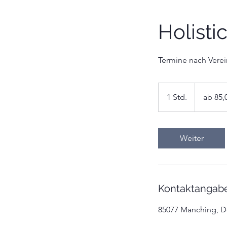
Holisti
Termine nach Vere
ab
85,00
1 Std.
1
ab 85,
€
S
t
d
Weiter
Kontaktangab
85077 Manching, D