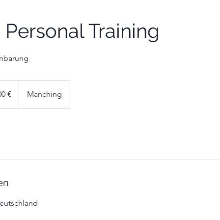
c Personal Training
inbarung
00 €
Manching
en
eutschland