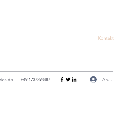
Kontakt
Anmelden
ies.de
+49 1737393487